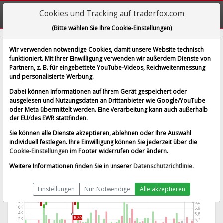
Cookies und Tracking auf traderfox.com
(Bitte wählen Sie Ihre Cookie-Einstellungen)
Pirelli & C. S.p.A.
Wir verwenden notwendige Cookies, damit unsere Website technisch
funktioniert. Mit Ihrer Einwilligung verwenden wir außerdem Dienste von
[2PI | WKN A2DX1M | ISIN IT0005278236]
Partnern, z. B. für eingebettete YouTube-Videos, Reichweitenmessung
6,560 €
-0,68 %
und personalisierte Werbung.
BID:
6,530 €
ASK:
6,590 €
Dabei können Informationen auf Ihrem Gerät gespeichert oder
Echtzeit-Aktienkurs
vom 08.08.2026 um 05:58 Uhr
ausgelesen und Nutzungsdaten an Drittanbieter wie Google/YouTube
oder Meta übermittelt werden. Eine Verarbeitung kann auch außerhalb
Echtzeit Euro
Splitbereinigt
der EU/des EWR stattfinden.
Sie können alle Dienste akzeptieren, ablehnen oder Ihre Auswahl
individuell festlegen. Ihre Einwilligung können Sie jederzeit über die
Cookie-Einstellungen
im Footer widerrufen oder ändern.
Weitere Informationen finden Sie in unserer
Datenschutzrichtlinie
.
Einstellungen
Nur Notwendige
Alle akzeptieren