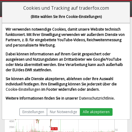
Cookies und Tracking auf traderfox.com
(Bitte wählen Sie Ihre Cookie-Einstellungen)
NXP Semiconductors NV
Wir verwenden notwendige Cookies, damit unsere Website technisch
funktioniert. Mit Ihrer Einwilligung verwenden wir außerdem Dienste von
[NXPI | WKN A1C5WJ | ISIN NL0009538784]
Partnern, z. B. für eingebettete YouTube-Videos, Reichweitenmessung
239,944 $
3,52 %
und personalisierte Werbung.
BID:
239,745 $
ASK:
240,143 $
Dabei können Informationen auf Ihrem Gerät gespeichert oder
Echtzeit-Aktienkurs
vom 07.08.2026 um 19:59 Uhr
ausgelesen und Nutzungsdaten an Drittanbieter wie Google/YouTube
oder Meta übermittelt werden. Eine Verarbeitung kann auch außerhalb
Echtzeit USD
Splitbereinigt
der EU/des EWR stattfinden.
Sie können alle Dienste akzeptieren, ablehnen oder Ihre Auswahl
individuell festlegen. Ihre Einwilligung können Sie jederzeit über die
Cookie-Einstellungen
im Footer widerrufen oder ändern.
Weitere Informationen finden Sie in unserer
Datenschutzrichtlinie
.
Einstellungen
Nur Notwendige
Alle akzeptieren