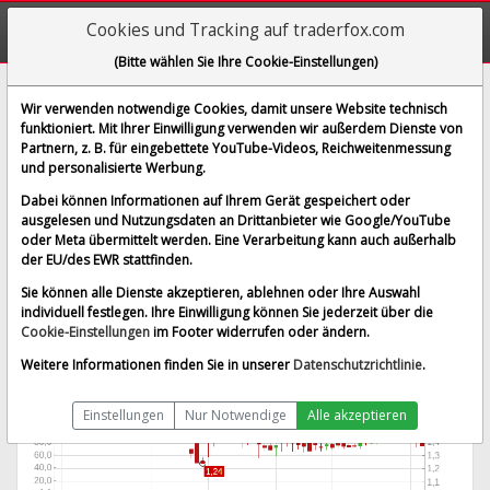
Cookies und Tracking auf traderfox.com
(Bitte wählen Sie Ihre Cookie-Einstellungen)
XSpray Pharma AB
Wir verwenden notwendige Cookies, damit unsere Website technisch
funktioniert. Mit Ihrer Einwilligung verwenden wir außerdem Dienste von
[XSPRAY | WKN A2H48J | ISIN SE0009973563]
Partnern, z. B. für eingebettete YouTube-Videos, Reichweitenmessung
1,373 €
-2,14 %
und personalisierte Werbung.
BID:
1,350 €
ASK:
1,396 €
Dabei können Informationen auf Ihrem Gerät gespeichert oder
Echtzeit-Aktienkurs
vom 06.08.2026 um 11:06 Uhr
ausgelesen und Nutzungsdaten an Drittanbieter wie Google/YouTube
oder Meta übermittelt werden. Eine Verarbeitung kann auch außerhalb
Echtzeit Euro
Splitbereinigt
der EU/des EWR stattfinden.
Sie können alle Dienste akzeptieren, ablehnen oder Ihre Auswahl
individuell festlegen. Ihre Einwilligung können Sie jederzeit über die
Cookie-Einstellungen
im Footer widerrufen oder ändern.
Weitere Informationen finden Sie in unserer
Datenschutzrichtlinie
.
Einstellungen
Nur Notwendige
Alle akzeptieren