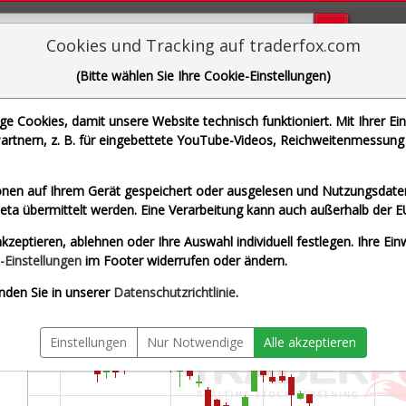
Bugs bi
Cookies und Tracking auf traderfox.com
(Bitte wählen Sie Ihre Cookie-Einstellungen)
lbemarle Corp.
 Cookies, damit unsere Website technisch funktioniert. Mit Ihrer Ei
 WKN 890167 | ISIN US0126531013]
rtnern, z. B. für eingebettete YouTube-Videos, Reichweitenmessung 
zeit USD
Splitberein
nen auf Ihrem Gerät gespeichert oder ausgelesen und Nutzungsdaten
a übermittelt werden. Eine Verarbeitung kann auch außerhalb der E
kzeptieren, ablehnen oder Ihre Auswahl individuell festlegen. Ihre Ein
-Einstellungen
im Footer widerrufen oder ändern.
nden Sie in unserer
Datenschutzrichtlinie
.
Einstellungen
Nur Notwendige
Alle akzeptieren