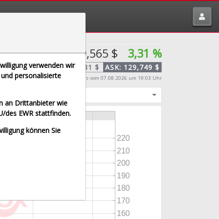
tte melden über
traderfox.de/kontakt/
129,565 $
3,31 %
nwilligung verwenden wir
BID:
129,381 $
ASK:
129,749 $
und personalisierte
Echtzeit-Aktienkurs
vom 07.08.2026 um 19:03 Uhr
igt
 an Drittanbieter wie
U/des EWR stattfinden.
willigung können Sie