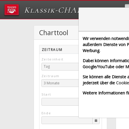
Klassik-CHARTTOOL
Charttool
A
Wir verwenden notwendige
[ALB |
außerdem Dienste von Pa
ZEITRAUM
Werbung.
Echt
Zeiteinheit
Dabei können Informatio
Google/YouTube oder Met
Tag
Zeitraum
Sie können alle Dienste a
jederzeit über die
Cookie
3 Monate
Weitere Informationen fi
Start
Ende