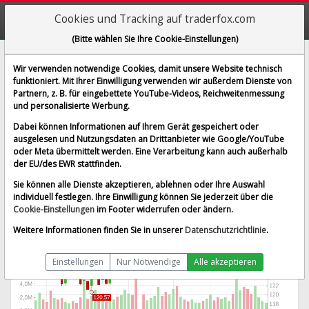
Cookies und Tracking auf traderfox.com
(Bitte wählen Sie Ihre Cookie-Einstellungen)
American Water Works Co. Inc.
Wir verwenden notwendige Cookies, damit unsere Website technisch
funktioniert. Mit Ihrer Einwilligung verwenden wir außerdem Dienste von
[AWK | WKN A0NJ38 | ISIN US0304201033]
Partnern, z. B. für eingebettete YouTube-Videos, Reichweitenmessung
135,246 $
0,32 %
und personalisierte Werbung.
BID:
135,062 $
ASK:
135,430 $
Dabei können Informationen auf Ihrem Gerät gespeichert oder
Echtzeit-Aktienkurs
vom 07.08.2026 um 19:59 Uhr
ausgelesen und Nutzungsdaten an Drittanbieter wie Google/YouTube
oder Meta übermittelt werden. Eine Verarbeitung kann auch außerhalb
Echtzeit USD
Splitbereinigt
der EU/des EWR stattfinden.
Sie können alle Dienste akzeptieren, ablehnen oder Ihre Auswahl
individuell festlegen. Ihre Einwilligung können Sie jederzeit über die
Cookie-Einstellungen
im Footer widerrufen oder ändern.
Weitere Informationen finden Sie in unserer
Datenschutzrichtlinie
.
Einstellungen
Nur Notwendige
Alle akzeptieren