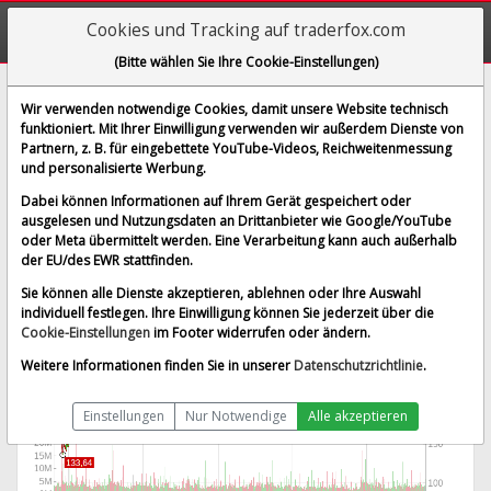
Cookies und Tracking auf traderfox.com
(Bitte wählen Sie Ihre Cookie-Einstellungen)
Amgen Inc.
Wir verwenden notwendige Cookies, damit unsere Website technisch
funktioniert. Mit Ihrer Einwilligung verwenden wir außerdem Dienste von
[AMGN | WKN 867900 | ISIN US0311621009]
Partnern, z. B. für eingebettete YouTube-Videos, Reichweitenmessung
410,964 $
1,51 %
und personalisierte Werbung.
BID:
410,603 $
ASK:
411,324 $
Dabei können Informationen auf Ihrem Gerät gespeichert oder
Echtzeit-Aktienkurs
vom 07.08.2026 um 19:59 Uhr
ausgelesen und Nutzungsdaten an Drittanbieter wie Google/YouTube
oder Meta übermittelt werden. Eine Verarbeitung kann auch außerhalb
Echtzeit USD
Splitbereinigt
der EU/des EWR stattfinden.
Sie können alle Dienste akzeptieren, ablehnen oder Ihre Auswahl
individuell festlegen. Ihre Einwilligung können Sie jederzeit über die
Cookie-Einstellungen
im Footer widerrufen oder ändern.
Weitere Informationen finden Sie in unserer
Datenschutzrichtlinie
.
Einstellungen
Nur Notwendige
Alle akzeptieren