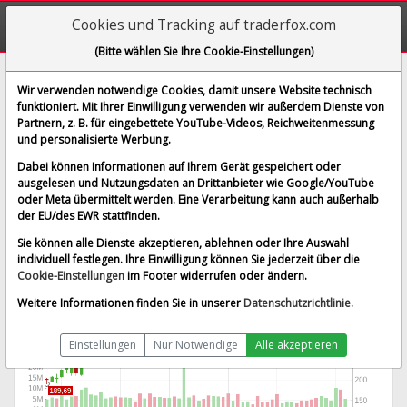
Cookies und Tracking auf traderfox.com
(Bitte wählen Sie Ihre Cookie-Einstellungen)
Astera Labs Inc.
Wir verwenden notwendige Cookies, damit unsere Website technisch
funktioniert. Mit Ihrer Einwilligung verwenden wir außerdem Dienste von
[ALAB | ISIN US04626A1034]
Partnern, z. B. für eingebettete YouTube-Videos, Reichweitenmessung
334,200 $
0,81 %
und personalisierte Werbung.
BID:
315,860 $
ASK:
338,500 $
Dabei können Informationen auf Ihrem Gerät gespeichert oder
Echtzeit-Aktienkurs
vom 07.08.2026 um 20:09 Uhr
ausgelesen und Nutzungsdaten an Drittanbieter wie Google/YouTube
oder Meta übermittelt werden. Eine Verarbeitung kann auch außerhalb
Nasdaq
Splitbereinigt
der EU/des EWR stattfinden.
Sie können alle Dienste akzeptieren, ablehnen oder Ihre Auswahl
individuell festlegen. Ihre Einwilligung können Sie jederzeit über die
Cookie-Einstellungen
im Footer widerrufen oder ändern.
Weitere Informationen finden Sie in unserer
Datenschutzrichtlinie
.
Einstellungen
Nur Notwendige
Alle akzeptieren