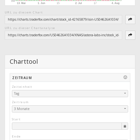
URL zu diesem Chart
URL zu dieser Chartanalyse
Charttool
ZEITRAUM
Zeiteinheit
Tag
Zeitraum
3 Monate
Start
Ende