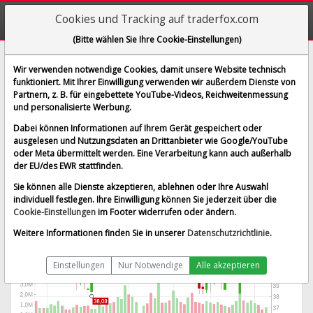
Cookies und Tracking auf traderfox.com
(Bitte wählen Sie Ihre Cookie-Einstellungen)
AxoGen Inc.
Wir verwenden notwendige Cookies, damit unsere Website technisch
funktioniert. Mit Ihrer Einwilligung verwenden wir außerdem Dienste von
[AXGN | WKN A1JMHK | ISIN US05463X1063]
Partnern, z. B. für eingebettete YouTube-Videos, Reichweitenmessung
46,115 $
-0,68 %
und personalisierte Werbung.
BID:
45,431 $
ASK:
46,800 $
Dabei können Informationen auf Ihrem Gerät gespeichert oder
Echtzeit-Aktienkurs
vom 10.08.2026 um 07:11 Uhr
ausgelesen und Nutzungsdaten an Drittanbieter wie Google/YouTube
oder Meta übermittelt werden. Eine Verarbeitung kann auch außerhalb
Echtzeit USD
Splitbereinigt
der EU/des EWR stattfinden.
Sie können alle Dienste akzeptieren, ablehnen oder Ihre Auswahl
individuell festlegen. Ihre Einwilligung können Sie jederzeit über die
Cookie-Einstellungen
im Footer widerrufen oder ändern.
Weitere Informationen finden Sie in unserer
Datenschutzrichtlinie
.
Einstellungen
Nur Notwendige
Alle akzeptieren