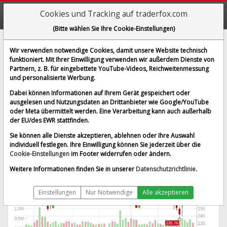
Cookies und Tracking auf traderfox.com
(Bitte wählen Sie Ihre Cookie-Einstellungen)
Bel Fuse Inc. (B)
Wir verwenden notwendige Cookies, damit unsere Website technisch
funktioniert. Mit Ihrer Einwilligung verwenden wir außerdem Dienste von
[BELFB | WKN 915578 | ISIN US0773473006]
Partnern, z. B. für eingebettete YouTube-Videos, Reichweitenmessung
297,608 $
1,18 %
und personalisierte Werbung.
BID:
294,882 $
ASK:
300,334 $
Dabei können Informationen auf Ihrem Gerät gespeichert oder
Echtzeit-Aktienkurs
vom 06.08.2026 um 17:14 Uhr
ausgelesen und Nutzungsdaten an Drittanbieter wie Google/YouTube
oder Meta übermittelt werden. Eine Verarbeitung kann auch außerhalb
Echtzeit USD
Splitbereinigt
der EU/des EWR stattfinden.
Sie können alle Dienste akzeptieren, ablehnen oder Ihre Auswahl
individuell festlegen. Ihre Einwilligung können Sie jederzeit über die
Cookie-Einstellungen
im Footer widerrufen oder ändern.
Weitere Informationen finden Sie in unserer
Datenschutzrichtlinie
.
Einstellungen
Nur Notwendige
Alle akzeptieren