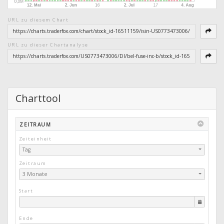
URL zu diesem Chart
URL zu dieser Chartanalyse
Charttool
ZEITRAUM
Zeiteinheit
Tag
Zeitraum
3 Monate
Start
Ende