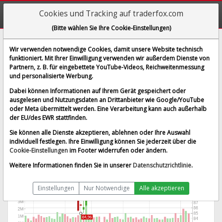
Cookies und Tracking auf traderfox.com
(Bitte wählen Sie Ihre Cookie-Einstellungen)
BioNTech SE American Depositary Share
Wir verwenden notwendige Cookies, damit unsere Website technisch
funktioniert. Mit Ihrer Einwilligung verwenden wir außerdem Dienste von
[BNTX | WKN A2PSR2 | ISIN US09075V1026]
Partnern, z. B. für eingebettete YouTube-Videos, Reichweitenmessung
91,116 $
-1,15 %
und personalisierte Werbung.
BID:
91,065 $
ASK:
91,166 $
Dabei können Informationen auf Ihrem Gerät gespeichert oder
Echtzeit-Aktienkurs
vom 06.08.2026 um 19:59 Uhr
ausgelesen und Nutzungsdaten an Drittanbieter wie Google/YouTube
oder Meta übermittelt werden. Eine Verarbeitung kann auch außerhalb
Echtzeit USD
Splitbereinigt
der EU/des EWR stattfinden.
Sie können alle Dienste akzeptieren, ablehnen oder Ihre Auswahl
individuell festlegen. Ihre Einwilligung können Sie jederzeit über die
Cookie-Einstellungen
im Footer widerrufen oder ändern.
Weitere Informationen finden Sie in unserer
Datenschutzrichtlinie
.
Einstellungen
Nur Notwendige
Alle akzeptieren