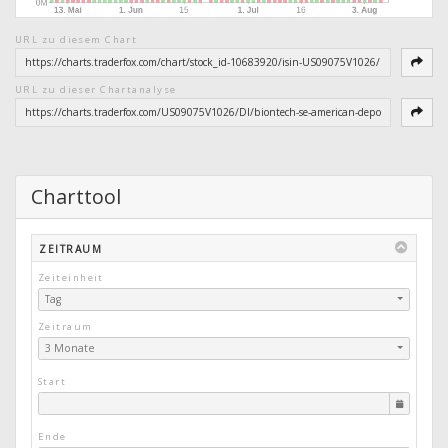
URL zu diesem Chart
URL zu dieser Chartanalyse
Charttool
ZEITRAUM
Zeiteinheit
Tag
Zeitraum
3 Monate
Start
Ende