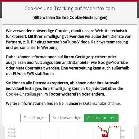
Cookies und Tracking auf traderfox.com
(Bitte wählen Sie Ihre Cookie-Einstellungen)
Filana Therapeutics Inc.
Wir verwenden notwendige Cookies, damit unsere Website technisch
funktioniert. Mit Ihrer Einwilligung verwenden wir außerdem Dienste von
[SAVA | WKN A2PGL8 | ISIN US14817C1071]
Partnern, z. B. für eingebettete YouTube-Videos, Reichweitenmessung
1,001 $
0,78 %
und personalisierte Werbung.
BID:
0,987 $
ASK:
1,015 $
Dabei können Informationen auf Ihrem Gerät gespeichert oder
Echtzeit-Aktienkurs
vom 10.08.2026 um 07:11 Uhr
ausgelesen und Nutzungsdaten an Drittanbieter wie Google/YouTube
oder Meta übermittelt werden. Eine Verarbeitung kann auch außerhalb
Echtzeit USD
Splitbereinigt
der EU/des EWR stattfinden.
Sie können alle Dienste akzeptieren, ablehnen oder Ihre Auswahl
individuell festlegen. Ihre Einwilligung können Sie jederzeit über die
Cookie-Einstellungen
im Footer widerrufen oder ändern.
Weitere Informationen finden Sie in unserer
Datenschutzrichtlinie
.
Einstellungen
Nur Notwendige
Alle akzeptieren