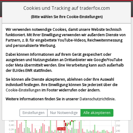
Cookies und Tracking auf traderfox.com
(Bitte wählen Sie Ihre Cookie-Einstellungen)
Dominos Pizza Inc
Wir verwenden notwendige Cookies, damit unsere Website technisch
funktioniert. Mit Ihrer Einwilligung verwenden wir außerdem Dienste von
[EZV | WKN A0B6VQ | ISIN US25754A2015]
Partnern, z. B. für eingebettete YouTube-Videos, Reichweitenmessung
317,500 €
-1,40 %
und personalisierte Werbung.
BID:
317,000 €
ASK:
318,000 €
Dabei können Informationen auf Ihrem Gerät gespeichert oder
Echtzeit-Aktienkurs
vom 05.08.2026 um 19:59 Uhr
ausgelesen und Nutzungsdaten an Drittanbieter wie Google/YouTube
oder Meta übermittelt werden. Eine Verarbeitung kann auch außerhalb
Echtzeit Euro
Splitbereinigt
der EU/des EWR stattfinden.
Sie können alle Dienste akzeptieren, ablehnen oder Ihre Auswahl
individuell festlegen. Ihre Einwilligung können Sie jederzeit über die
Cookie-Einstellungen
im Footer widerrufen oder ändern.
Weitere Informationen finden Sie in unserer
Datenschutzrichtlinie
.
Einstellungen
Nur Notwendige
Alle akzeptieren