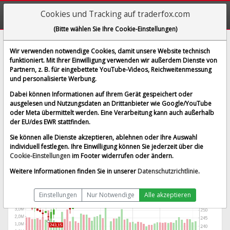
Cookies und Tracking auf traderfox.com
(Bitte wählen Sie Ihre Cookie-Einstellungen)
Ecolab Inc.
Wir verwenden notwendige Cookies, damit unsere Website technisch
funktioniert. Mit Ihrer Einwilligung verwenden wir außerdem Dienste von
[ECL | WKN 854545 | ISIN US2788651006]
Partnern, z. B. für eingebettete YouTube-Videos, Reichweitenmessung
281,642 $
-1,34 %
und personalisierte Werbung.
BID:
281,316 $
ASK:
281,968 $
Dabei können Informationen auf Ihrem Gerät gespeichert oder
Echtzeit-Aktienkurs
vom 06.08.2026 um 16:00 Uhr
ausgelesen und Nutzungsdaten an Drittanbieter wie Google/YouTube
oder Meta übermittelt werden. Eine Verarbeitung kann auch außerhalb
Echtzeit USD
Splitbereinigt
der EU/des EWR stattfinden.
Sie können alle Dienste akzeptieren, ablehnen oder Ihre Auswahl
individuell festlegen. Ihre Einwilligung können Sie jederzeit über die
Cookie-Einstellungen
im Footer widerrufen oder ändern.
Weitere Informationen finden Sie in unserer
Datenschutzrichtlinie
.
Einstellungen
Nur Notwendige
Alle akzeptieren