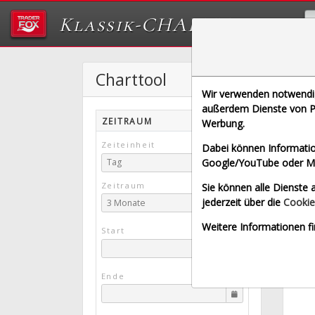
Klassik-CHARTTOOL
Charttool
F
Wir verwenden notwendige
[FTNT 
außerdem Dienste von Pa
ZEITRAUM
Werbung.
Echt
Zeiteinheit
Dabei können Informatio
Google/YouTube oder Met
Tag
Zeitraum
Sie können alle Dienste a
jederzeit über die
Cookie
3 Monate
Weitere Informationen fi
Start
Ende