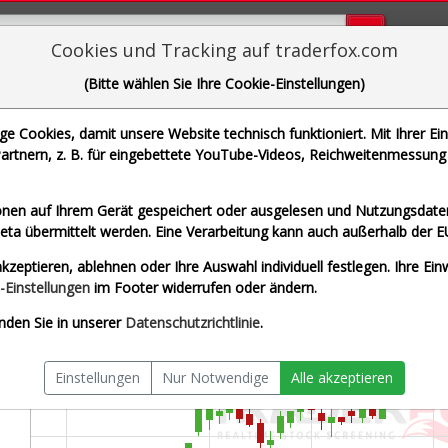
Bugs bi
Cookies und Tracking auf traderfox.com
(Bitte wählen Sie Ihre Cookie-Einstellungen)
ortinet Inc.
 Cookies, damit unsere Website technisch funktioniert. Mit Ihrer Ei
| WKN A0YEFE | ISIN US34959E1091]
rtnern, z. B. für eingebettete YouTube-Videos, Reichweitenmessung 
zeit USD
Splitberein
nen auf Ihrem Gerät gespeichert oder ausgelesen und Nutzungsdaten
a übermittelt werden. Eine Verarbeitung kann auch außerhalb der E
kzeptieren, ablehnen oder Ihre Auswahl individuell festlegen. Ihre Ein
-Einstellungen
im Footer widerrufen oder ändern.
nden Sie in unserer
Datenschutzrichtlinie
.
Einstellungen
Nur Notwendige
Alle akzeptieren