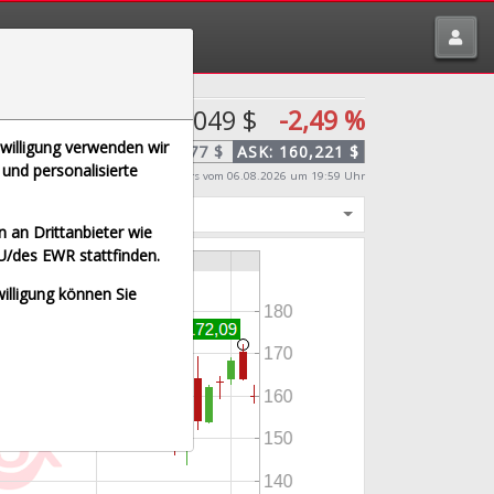
tte melden über
traderfox.de/kontakt/
160,049 $
-2,49 %
nwilligung verwenden wir
BID:
159,877 $
ASK:
160,221 $
und personalisierte
Echtzeit-Aktienkurs
vom 06.08.2026 um 19:59 Uhr
igt
 an Drittanbieter wie
U/des EWR stattfinden.
willigung können Sie