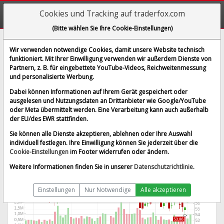
Cookies und Tracking auf traderfox.com
(Bitte wählen Sie Ihre Cookie-Einstellungen)
H.B. Fuller Co.
Wir verwenden notwendige Cookies, damit unsere Website technisch
funktioniert. Mit Ihrer Einwilligung verwenden wir außerdem Dienste von
[FUL | WKN 861402 | ISIN US3596941068]
Partnern, z. B. für eingebettete YouTube-Videos, Reichweitenmessung
59,777 $
1,49 %
und personalisierte Werbung.
BID:
59,488 $
ASK:
60,065 $
Dabei können Informationen auf Ihrem Gerät gespeichert oder
Echtzeit-Aktienkurs
vom 05.08.2026 um 19:59 Uhr
ausgelesen und Nutzungsdaten an Drittanbieter wie Google/YouTube
oder Meta übermittelt werden. Eine Verarbeitung kann auch außerhalb
Echtzeit USD
Splitbereinigt
der EU/des EWR stattfinden.
Sie können alle Dienste akzeptieren, ablehnen oder Ihre Auswahl
individuell festlegen. Ihre Einwilligung können Sie jederzeit über die
Cookie-Einstellungen
im Footer widerrufen oder ändern.
Weitere Informationen finden Sie in unserer
Datenschutzrichtlinie
.
Einstellungen
Nur Notwendige
Alle akzeptieren