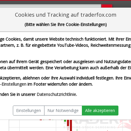
Bugs bi
Cookies und Tracking auf traderfox.com
(Bitte wählen Sie Ihre Cookie-Einstellungen)
iHuman
 Cookies, damit unsere Website technisch funktioniert. Mit Ihrer Ei
WKN A2QE44 | ISIN US45175B1098]
rtnern, z. B. für eingebettete YouTube-Videos, Reichweitenmessung 
York
Splitberein
nen auf Ihrem Gerät gespeichert oder ausgelesen und Nutzungsdaten
a übermittelt werden. Eine Verarbeitung kann auch außerhalb der E
kzeptieren, ablehnen oder Ihre Auswahl individuell festlegen. Ihre Ein
-Einstellungen
im Footer widerrufen oder ändern.
nden Sie in unserer
Datenschutzrichtlinie
.
Einstellungen
Nur Notwendige
Alle akzeptieren