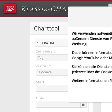
Klassik-CHARTTOOL
Charttool
Wir verwenden notwendige
[IH | 
außerdem Dienste von Pa
ZEITRAUM
Werbung.
New 
Zeiteinheit
Dabei können Informatio
Google/YouTube oder Met
Tag
Zeitraum
Sie können alle Dienste a
jederzeit über die
Cookie
3 Monate
Weitere Informationen fi
Start
Ende