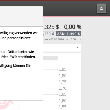
tte melden über
traderfox.de/kontakt/
1,325 $
0,00 %
nwilligung verwenden wir
BID:
1,280 $
ASK:
1,390 $
und personalisierte
Echtzeit-Aktienkurs
vom 06.08.2026 um 13:30 Uhr
igt
 an Drittanbieter wie
U/des EWR stattfinden.
willigung können Sie