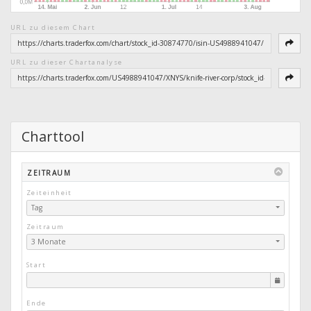
URL zu diesem Chart
URL zu dieser Chartanalyse
Charttool
ZEITRAUM
Zeiteinheit
Tag
Zeitraum
3 Monate
Start
Ende