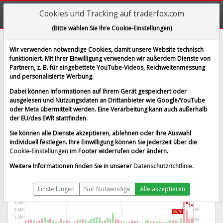
Cookies und Tracking auf traderfox.com
(Bitte wählen Sie Ihre Cookie-Einstellungen)
Knife River Corp
Wir verwenden notwendige Cookies, damit unsere Website technisch
funktioniert. Mit Ihrer Einwilligung verwenden wir außerdem Dienste von
[KNF | ISIN US4988941047]
Partnern, z. B. für eingebettete YouTube-Videos, Reichweitenmessung
66,880 $
-0,93 %
und personalisierte Werbung.
BID:
56,300 $
ASK:
78,780 $
Dabei können Informationen auf Ihrem Gerät gespeichert oder
Echtzeit-Aktienkurs
vom 07.08.2026 um 20:00 Uhr
ausgelesen und Nutzungsdaten an Drittanbieter wie Google/YouTube
oder Meta übermittelt werden. Eine Verarbeitung kann auch außerhalb
New York
Splitbereinigt
der EU/des EWR stattfinden.
Sie können alle Dienste akzeptieren, ablehnen oder Ihre Auswahl
individuell festlegen. Ihre Einwilligung können Sie jederzeit über die
Cookie-Einstellungen
im Footer widerrufen oder ändern.
Weitere Informationen finden Sie in unserer
Datenschutzrichtlinie
.
Einstellungen
Nur Notwendige
Alle akzeptieren