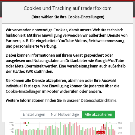
Cookies und Tracking auf traderfox.com
(Bitte wählen Sie Ihre Cookie-Einstellungen)
Lam Research Corp.
Wir verwenden notwendige Cookies, damit unsere Website technisch
funktioniert. Mit Ihrer Einwilligung verwenden wir außerdem Dienste von
[LRCX | WKN A40L1V | ISIN US5128073062]
Partnern, z. B. für eingebettete YouTube-Videos, Reichweitenmessung
311,450 $
1,86 %
und personalisierte Werbung.
BID:
311,323 $
ASK:
311,577 $
Dabei können Informationen auf Ihrem Gerät gespeichert oder
Echtzeit-Aktienkurs
vom 07.08.2026 um 19:59 Uhr
ausgelesen und Nutzungsdaten an Drittanbieter wie Google/YouTube
oder Meta übermittelt werden. Eine Verarbeitung kann auch außerhalb
Echtzeit USD
Splitbereinigt
der EU/des EWR stattfinden.
Sie können alle Dienste akzeptieren, ablehnen oder Ihre Auswahl
individuell festlegen. Ihre Einwilligung können Sie jederzeit über die
Cookie-Einstellungen
im Footer widerrufen oder ändern.
Weitere Informationen finden Sie in unserer
Datenschutzrichtlinie
.
Einstellungen
Nur Notwendige
Alle akzeptieren