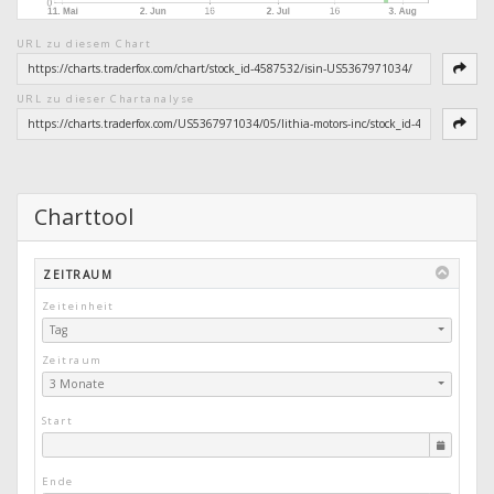
URL zu diesem Chart
URL zu dieser Chartanalyse
Charttool
ZEITRAUM
Zeiteinheit
Tag
Zeitraum
3 Monate
Start
Ende