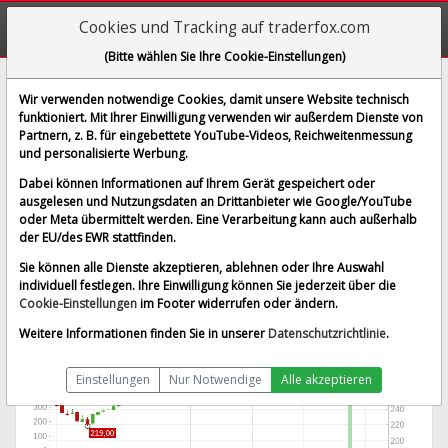
Cookies und Tracking auf traderfox.com
(Bitte wählen Sie Ihre Cookie-Einstellungen)
Lithia Motors Inc.
Wir verwenden notwendige Cookies, damit unsere Website technisch
funktioniert. Mit Ihrer Einwilligung verwenden wir außerdem Dienste von
[WKN 914076 | ISIN US5367971034]
Partnern, z. B. für eingebettete YouTube-Videos, Reichweitenmessung
325,000 €
2,20 %
und personalisierte Werbung.
BID:
322,000 €
ASK:
328,000 €
Dabei können Informationen auf Ihrem Gerät gespeichert oder
Echtzeit-Aktienkurs
vom 07.08.2026 um 05:14 Uhr
ausgelesen und Nutzungsdaten an Drittanbieter wie Google/YouTube
oder Meta übermittelt werden. Eine Verarbeitung kann auch außerhalb
Börse Stuttgart
Splitbereinigt
der EU/des EWR stattfinden.
Sie können alle Dienste akzeptieren, ablehnen oder Ihre Auswahl
individuell festlegen. Ihre Einwilligung können Sie jederzeit über die
Cookie-Einstellungen
im Footer widerrufen oder ändern.
Weitere Informationen finden Sie in unserer
Datenschutzrichtlinie
.
Einstellungen
Nur Notwendige
Alle akzeptieren