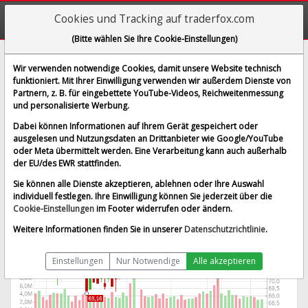
Cookies und Tracking auf traderfox.com
(Bitte wählen Sie Ihre Cookie-Einstellungen)
Otis Worldwide Corp.
Wir verwenden notwendige Cookies, damit unsere Website technisch
funktioniert. Mit Ihrer Einwilligung verwenden wir außerdem Dienste von
[OTIS | WKN A2P1UZ | ISIN US68902V1070]
Partnern, z. B. für eingebettete YouTube-Videos, Reichweitenmessung
73,972 $
-0,02 %
und personalisierte Werbung.
BID:
73,626 $
ASK:
74,318 $
Dabei können Informationen auf Ihrem Gerät gespeichert oder
Echtzeit-Aktienkurs
vom 10.08.2026 um 07:12 Uhr
ausgelesen und Nutzungsdaten an Drittanbieter wie Google/YouTube
oder Meta übermittelt werden. Eine Verarbeitung kann auch außerhalb
Echtzeit USD
Splitbereinigt
der EU/des EWR stattfinden.
Sie können alle Dienste akzeptieren, ablehnen oder Ihre Auswahl
individuell festlegen. Ihre Einwilligung können Sie jederzeit über die
Cookie-Einstellungen
im Footer widerrufen oder ändern.
Weitere Informationen finden Sie in unserer
Datenschutzrichtlinie
.
Einstellungen
Nur Notwendige
Alle akzeptieren