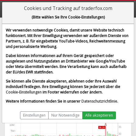
Cookies und Tracking auf traderfox.com
(Bitte wählen Sie Ihre Cookie-Einstellungen)
Parsons Corp.
Wir verwenden notwendige Cookies, damit unsere Website technisch
funktioniert. Mit Ihrer Einwilligung verwenden wir außerdem Dienste von
[PSN | WKN A2PJFZ | ISIN US70202L1026]
Partnern, z. B. für eingebettete YouTube-Videos, Reichweitenmessung
47,546 $
-0,76 %
und personalisierte Werbung.
BID:
47,442 $
ASK:
47,651 $
Dabei können Informationen auf Ihrem Gerät gespeichert oder
Echtzeit-Aktienkurs
vom 07.08.2026 um 19:59 Uhr
ausgelesen und Nutzungsdaten an Drittanbieter wie Google/YouTube
oder Meta übermittelt werden. Eine Verarbeitung kann auch außerhalb
Echtzeit USD
Splitbereinigt
der EU/des EWR stattfinden.
Sie können alle Dienste akzeptieren, ablehnen oder Ihre Auswahl
individuell festlegen. Ihre Einwilligung können Sie jederzeit über die
Cookie-Einstellungen
im Footer widerrufen oder ändern.
Weitere Informationen finden Sie in unserer
Datenschutzrichtlinie
.
Einstellungen
Nur Notwendige
Alle akzeptieren