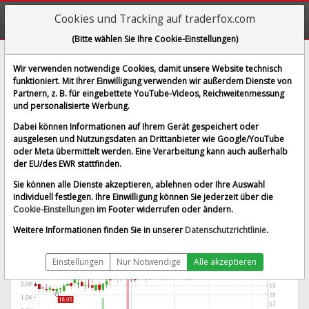
Cookies und Tracking auf traderfox.com
(Bitte wählen Sie Ihre Cookie-Einstellungen)
Provident Financial Services
Wir verwenden notwendige Cookies, damit unsere Website technisch
funktioniert. Mit Ihrer Einwilligung verwenden wir außerdem Dienste von
[PQ3 | WKN 725214 | ISIN US74386T1051]
Partnern, z. B. für eingebettete YouTube-Videos, Reichweitenmessung
21,400 €
-1,38 %
und personalisierte Werbung.
BID:
20,800 €
ASK:
22,000 €
Dabei können Informationen auf Ihrem Gerät gespeichert oder
Echtzeit-Aktienkurs
vom 06.08.2026 um 20:55 Uhr
ausgelesen und Nutzungsdaten an Drittanbieter wie Google/YouTube
oder Meta übermittelt werden. Eine Verarbeitung kann auch außerhalb
gettex
Splitbereinigt
der EU/des EWR stattfinden.
Sie können alle Dienste akzeptieren, ablehnen oder Ihre Auswahl
individuell festlegen. Ihre Einwilligung können Sie jederzeit über die
Cookie-Einstellungen
im Footer widerrufen oder ändern.
Weitere Informationen finden Sie in unserer
Datenschutzrichtlinie
.
Einstellungen
Nur Notwendige
Alle akzeptieren