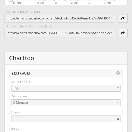
URL zu diesem Chart
URL zu dieser Chartanalyse
Charttool
ZEITRAUM
Zeiteinheit
Tag
Zeitraum
3 Monate
Start
Ende