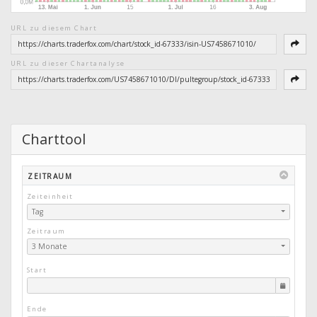
URL zu diesem Chart
URL zu dieser Chartanalyse
Charttool
ZEITRAUM
Zeiteinheit
Tag
Zeitraum
3 Monate
Start
Ende