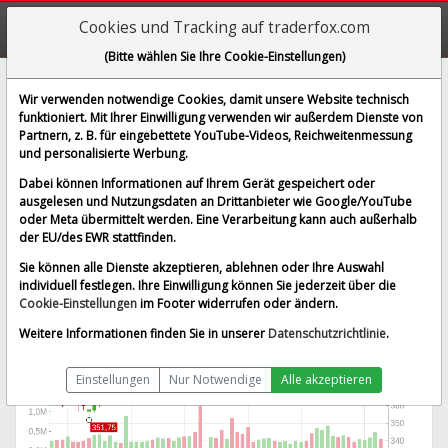
Cookies und Tracking auf traderfox.com
(Bitte wählen Sie Ihre Cookie-Einstellungen)
Reliance Steel & Aluminum Co.
Wir verwenden notwendige Cookies, damit unsere Website technisch
funktioniert. Mit Ihrer Einwilligung verwenden wir außerdem Dienste von
[RS | WKN 892629 | ISIN US7595091023]
Partnern, z. B. für eingebettete YouTube-Videos, Reichweitenmessung
424,250 $
1,46 %
und personalisierte Werbung.
BID:
423,162 $
ASK:
425,337 $
Dabei können Informationen auf Ihrem Gerät gespeichert oder
Echtzeit-Aktienkurs
vom 07.08.2026 um 19:59 Uhr
ausgelesen und Nutzungsdaten an Drittanbieter wie Google/YouTube
oder Meta übermittelt werden. Eine Verarbeitung kann auch außerhalb
Echtzeit USD
Splitbereinigt
der EU/des EWR stattfinden.
Sie können alle Dienste akzeptieren, ablehnen oder Ihre Auswahl
individuell festlegen. Ihre Einwilligung können Sie jederzeit über die
Cookie-Einstellungen
im Footer widerrufen oder ändern.
Weitere Informationen finden Sie in unserer
Datenschutzrichtlinie
.
Einstellungen
Nur Notwendige
Alle akzeptieren