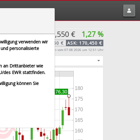
tte melden über
traderfox.de/kontakt/
169,550 €
1,27 %
nwilligung verwenden wir
BID:
168,650 €
ASK:
170,450 €
und personalisierte
Echtzeit-Aktienkurs
vom 07.08.2026 um 12:51 Uhr
igt
 an Drittanbieter wie
U/des EWR stattfinden.
willigung können Sie