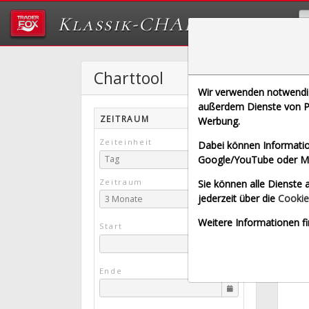
Klassik-CHARTTOOL
Charttool
S
Wir verwenden notwendige
[PCU |
außerdem Dienste von Pa
ZEITRAUM
Werbung.
gette
Zeiteinheit
Dabei können Informatio
Google/YouTube oder Met
Tag
Zeitraum
Sie können alle Dienste a
jederzeit über die
Cookie
3 Monate
Weitere Informationen fi
Start
Ende