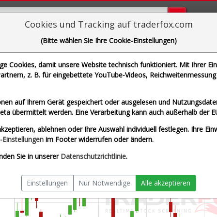
Bugs bi
Cookies und Tracking auf traderfox.com
(Bitte wählen Sie Ihre Cookie-Einstellungen)
outhern Copper Corp.
 Cookies, damit unsere Website technisch funktioniert. Mit Ihrer Ei
 WKN A0HG1Y | ISIN US84265V1052]
rtnern, z. B. für eingebettete YouTube-Videos, Reichweitenmessung 
x
Splitberein
nen auf Ihrem Gerät gespeichert oder ausgelesen und Nutzungsdaten
a übermittelt werden. Eine Verarbeitung kann auch außerhalb der E
kzeptieren, ablehnen oder Ihre Auswahl individuell festlegen. Ihre Ein
-Einstellungen
im Footer widerrufen oder ändern.
nden Sie in unserer
Datenschutzrichtlinie
.
Einstellungen
Nur Notwendige
Alle akzeptieren