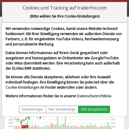
Cookies und Tracking auf traderfox.com
(Bitte wählen Sie Ihre Cookie-Einstellungen)
Southern First Bancshares
Wir verwenden notwendige Cookies, damit unsere Website technisch
funktioniert. Mit Ihrer Einwilligung verwenden wir außerdem Dienste von
[SFST | WKN A0MWJ6 | ISIN US8428731017]
Partnern, z. B. für eingebettete YouTube-Videos, Reichweitenmessung
63,385 $
-0,65 %
und personalisierte Werbung.
BID:
63,050 $
ASK:
63,700 $
Dabei können Informationen auf Ihrem Gerät gespeichert oder
Echtzeit-Aktienkurs
vom 07.08.2026 um 19:59 Uhr
ausgelesen und Nutzungsdaten an Drittanbieter wie Google/YouTube
oder Meta übermittelt werden. Eine Verarbeitung kann auch außerhalb
Nasdaq
Splitbereinigt
der EU/des EWR stattfinden.
Sie können alle Dienste akzeptieren, ablehnen oder Ihre Auswahl
individuell festlegen. Ihre Einwilligung können Sie jederzeit über die
Cookie-Einstellungen
im Footer widerrufen oder ändern.
Weitere Informationen finden Sie in unserer
Datenschutzrichtlinie
.
Einstellungen
Nur Notwendige
Alle akzeptieren