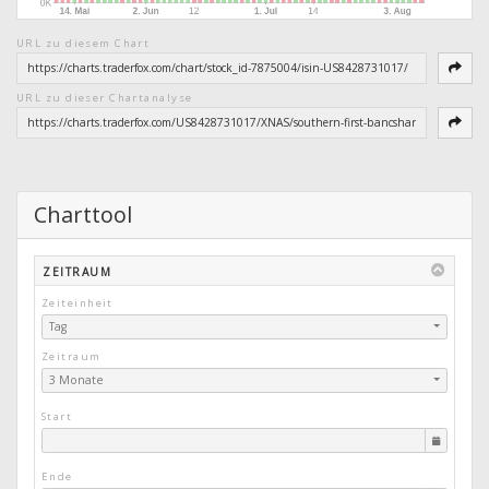
URL zu diesem Chart
URL zu dieser Chartanalyse
Charttool
ZEITRAUM
Zeiteinheit
Tag
Zeitraum
3 Monate
Start
Ende