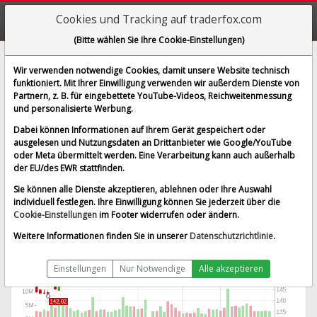
Cookies und Tracking auf traderfox.com
(Bitte wählen Sie Ihre Cookie-Einstellungen)
3M Company
Wir verwenden notwendige Cookies, damit unsere Website technisch
funktioniert. Mit Ihrer Einwilligung verwenden wir außerdem Dienste von
[MMM | WKN 851745 | ISIN US88579Y1010]
Partnern, z. B. für eingebettete YouTube-Videos, Reichweitenmessung
181,984 $
0,29 %
und personalisierte Werbung.
BID:
181,923 $
ASK:
182,046 $
Dabei können Informationen auf Ihrem Gerät gespeichert oder
Echtzeit-Aktienkurs
vom 05.08.2026 um 19:59 Uhr
ausgelesen und Nutzungsdaten an Drittanbieter wie Google/YouTube
oder Meta übermittelt werden. Eine Verarbeitung kann auch außerhalb
Echtzeit USD
Splitbereinigt
der EU/des EWR stattfinden.
Sie können alle Dienste akzeptieren, ablehnen oder Ihre Auswahl
individuell festlegen. Ihre Einwilligung können Sie jederzeit über die
Cookie-Einstellungen
im Footer widerrufen oder ändern.
Weitere Informationen finden Sie in unserer
Datenschutzrichtlinie
.
Einstellungen
Nur Notwendige
Alle akzeptieren