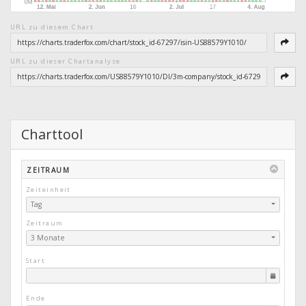
URL zu diesem Chart
URL zu dieser Chartanalyse
Charttool
ZEITRAUM
Zeiteinheit
Tag
Zeitraum
3 Monate
Start
Ende