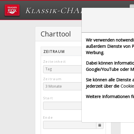
Klassik-CHARTTOOL
Charttool
Wir verwenden notwendige
[UA | 
außerdem Dienste von Pa
ZEITRAUM
Werbung.
Echt
Zeiteinheit
Dabei können Informatio
Google/YouTube oder Met
Tag
Zeitraum
Sie können alle Dienste a
jederzeit über die
Cookie
3 Monate
Weitere Informationen fi
Start
Ende