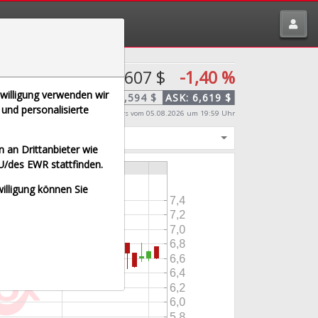
tte melden über
traderfox.de/kontakt/
6,607 $
-1,40 %
nwilligung verwenden wir
BID:
6,594 $
ASK:
6,619 $
und personalisierte
Echtzeit-Aktienkurs
vom 05.08.2026 um 19:59 Uhr
igt
 an Drittanbieter wie
U/des EWR stattfinden.
willigung können Sie