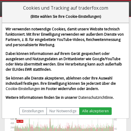
Cookies und Tracking auf traderfox.com
(Bitte wählen Sie Ihre Cookie-Einstellungen)
Waste Management Inc.
Wir verwenden notwendige Cookies, damit unsere Website technisch
funktioniert. Mit Ihrer Einwilligung verwenden wir außerdem Dienste von
[WM | WKN 893579 | ISIN US94106L1098]
Partnern, z. B. für eingebettete YouTube-Videos, Reichweitenmessung
227,723 $
-0,56 %
und personalisierte Werbung.
BID:
227,566 $
ASK:
227,881 $
Dabei können Informationen auf Ihrem Gerät gespeichert oder
Echtzeit-Aktienkurs
vom 07.08.2026 um 19:59 Uhr
ausgelesen und Nutzungsdaten an Drittanbieter wie Google/YouTube
oder Meta übermittelt werden. Eine Verarbeitung kann auch außerhalb
Echtzeit USD
Splitbereinigt
der EU/des EWR stattfinden.
Sie können alle Dienste akzeptieren, ablehnen oder Ihre Auswahl
individuell festlegen. Ihre Einwilligung können Sie jederzeit über die
Cookie-Einstellungen
im Footer widerrufen oder ändern.
Weitere Informationen finden Sie in unserer
Datenschutzrichtlinie
.
Einstellungen
Nur Notwendige
Alle akzeptieren