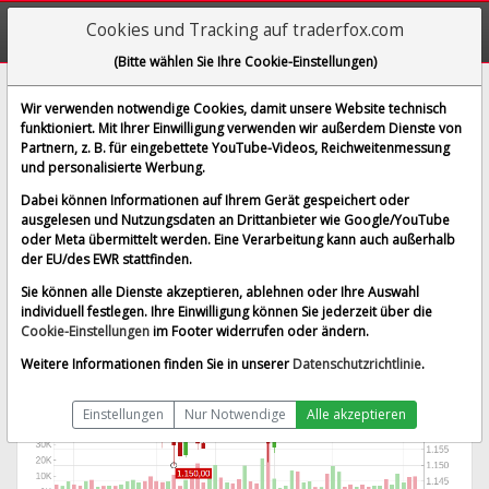
Cookies und Tracking auf traderfox.com
(Bitte wählen Sie Ihre Cookie-Einstellungen)
Wells Fargo
Wir verwenden notwendige Cookies, damit unsere Website technisch
funktioniert. Mit Ihrer Einwilligung verwenden wir außerdem Dienste von
[WFCpL | WKN A0REP4 | ISIN US9497468044]
Partnern, z. B. für eingebettete YouTube-Videos, Reichweitenmessung
1.173,630 $
-0,13 %
und personalisierte Werbung.
BID:
1.050,000 $
ASK:
1.294,700 $
Dabei können Informationen auf Ihrem Gerät gespeichert oder
Echtzeit-Aktienkurs
vom 06.08.2026 um 13:51 Uhr
ausgelesen und Nutzungsdaten an Drittanbieter wie Google/YouTube
oder Meta übermittelt werden. Eine Verarbeitung kann auch außerhalb
New York
Splitbereinigt
der EU/des EWR stattfinden.
Sie können alle Dienste akzeptieren, ablehnen oder Ihre Auswahl
individuell festlegen. Ihre Einwilligung können Sie jederzeit über die
Cookie-Einstellungen
im Footer widerrufen oder ändern.
Weitere Informationen finden Sie in unserer
Datenschutzrichtlinie
.
Einstellungen
Nur Notwendige
Alle akzeptieren