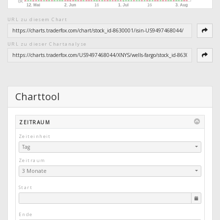
URL zu diesem Chart
URL zu dieser Chartanalyse
Charttool
ZEITRAUM
Zeiteinheit
Tag
Zeitraum
3 Monate
Start
Ende