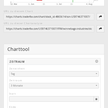
URL zu diesem Chart
URL zu dieser Chartanalyse
Charttool
ZEITRAUM
Zeiteinheit
Tag
Zeitraum
3 Monate
Start
Ende