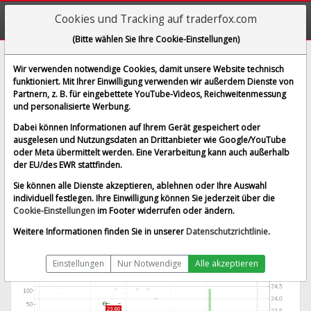
Cookies und Tracking auf traderfox.com
(Bitte wählen Sie Ihre Cookie-Einstellungen)
Winnebago Industries
Wir verwenden notwendige Cookies, damit unsere Website technisch
funktioniert. Mit Ihrer Einwilligung verwenden wir außerdem Dienste von
[WI1 | WKN 857479 | ISIN US9746371007]
Partnern, z. B. für eingebettete YouTube-Videos, Reichweitenmessung
27,800 €
0,72 %
und personalisierte Werbung.
BID:
27,600 €
ASK:
28,000 €
Dabei können Informationen auf Ihrem Gerät gespeichert oder
Preis-Indikation
vom 07.08.2026 um 20:00 Uhr
ausgelesen und Nutzungsdaten an Drittanbieter wie Google/YouTube
Kursinformationen an FFM sind 15 Minuten verzögert
oder Meta übermittelt werden. Eine Verarbeitung kann auch außerhalb
Börse Frankfurt
Splitbereinigt
der EU/des EWR stattfinden.
Sie können alle Dienste akzeptieren, ablehnen oder Ihre Auswahl
individuell festlegen. Ihre Einwilligung können Sie jederzeit über die
Cookie-Einstellungen
im Footer widerrufen oder ändern.
Weitere Informationen finden Sie in unserer
Datenschutzrichtlinie
.
Einstellungen
Nur Notwendige
Alle akzeptieren