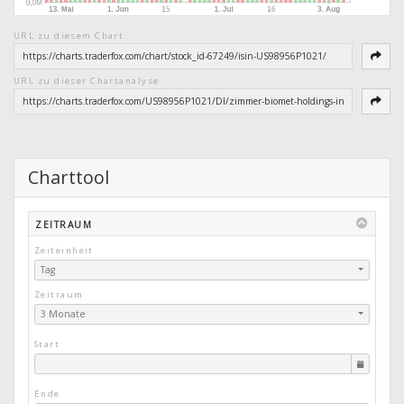
URL zu diesem Chart
URL zu dieser Chartanalyse
Charttool
ZEITRAUM
Zeiteinheit
Tag
Zeitraum
3 Monate
Start
Ende