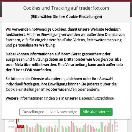
Cookies und Tracking auf traderfox.com
(Bitte wählen Sie Ihre Cookie-Einstellungen)
Zimmer Biomet Holdings Inc.
Wir verwenden notwendige Cookies, damit unsere Website technisch
funktioniert. Mit Ihrer Einwilligung verwenden wir außerdem Dienste von
[ZBH | WKN 753718 | ISIN US98956P1021]
Partnern, z. B. für eingebettete YouTube-Videos, Reichweitenmessung
96,361 $
-0,85 %
und personalisierte Werbung.
BID:
96,293 $
ASK:
96,429 $
Dabei können Informationen auf Ihrem Gerät gespeichert oder
Echtzeit-Aktienkurs
vom 07.08.2026 um 14:13 Uhr
ausgelesen und Nutzungsdaten an Drittanbieter wie Google/YouTube
oder Meta übermittelt werden. Eine Verarbeitung kann auch außerhalb
Echtzeit USD
Splitbereinigt
der EU/des EWR stattfinden.
Sie können alle Dienste akzeptieren, ablehnen oder Ihre Auswahl
individuell festlegen. Ihre Einwilligung können Sie jederzeit über die
Cookie-Einstellungen
im Footer widerrufen oder ändern.
Weitere Informationen finden Sie in unserer
Datenschutzrichtlinie
.
Einstellungen
Nur Notwendige
Alle akzeptieren