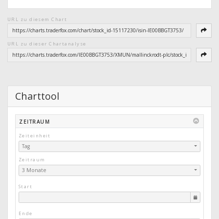
URL zu diesem Chart
URL zu dieser Chartanalyse
Charttool
ZEITRAUM
Zeiteinheit
Tag
Zeitraum
3 Monate
Start
Ende