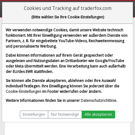
Cookies und Tracking auf traderfox.com
(Bitte wählen Sie Ihre Cookie-Einstellungen)
Mallinckrodt PLC
Wir verwenden notwendige Cookies, damit unsere Website technisch
funktioniert. Mit Ihrer Einwilligung verwenden wir außerdem Dienste von
[MCD | WKN A1W0TN | ISIN IE00BBGT3753]
Partnern, z. B. für eingebettete YouTube-Videos, Reichweitenmessung
0,026 €
0,00 %
und personalisierte Werbung.
BID:
0,008 €
ASK:
0,044 €
Dabei können Informationen auf Ihrem Gerät gespeichert oder
Echtzeit-Aktienkurs
vom 21.06.2022 um 13:28 Uhr
ausgelesen und Nutzungsdaten an Drittanbieter wie Google/YouTube
oder Meta übermittelt werden. Eine Verarbeitung kann auch außerhalb
gettex
Splitbereinigt
der EU/des EWR stattfinden.
Sie können alle Dienste akzeptieren, ablehnen oder Ihre Auswahl
individuell festlegen. Ihre Einwilligung können Sie jederzeit über die
Cookie-Einstellungen
im Footer widerrufen oder ändern.
Weitere Informationen finden Sie in unserer
Datenschutzrichtlinie
.
Einstellungen
Nur Notwendige
Alle akzeptieren