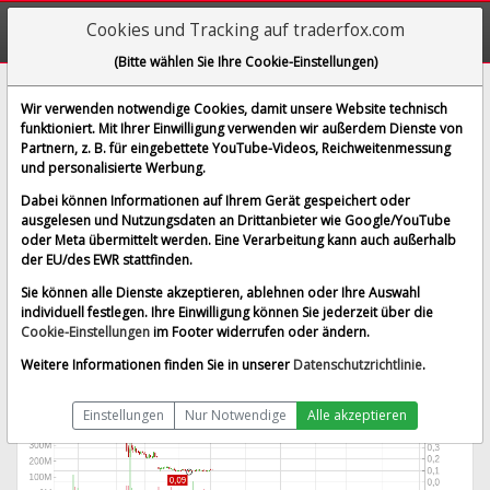
Cookies und Tracking auf traderfox.com
(Bitte wählen Sie Ihre Cookie-Einstellungen)
Applied Therapeutics Inc.
Wir verwenden notwendige Cookies, damit unsere Website technisch
funktioniert. Mit Ihrer Einwilligung verwenden wir außerdem Dienste von
[APLT | WKN A2PHHB | ISIN US03828A1016]
Partnern, z. B. für eingebettete YouTube-Videos, Reichweitenmessung
0,109 $
5,73 %
und personalisierte Werbung.
BID:
0,088 $
ASK:
0,124 $
Dabei können Informationen auf Ihrem Gerät gespeichert oder
Echtzeit-Aktienkurs
vom 02.02.2026 um 22:29 Uhr
ausgelesen und Nutzungsdaten an Drittanbieter wie Google/YouTube
oder Meta übermittelt werden. Eine Verarbeitung kann auch außerhalb
Nasdaq
Splitbereinigt
der EU/des EWR stattfinden.
Sie können alle Dienste akzeptieren, ablehnen oder Ihre Auswahl
individuell festlegen. Ihre Einwilligung können Sie jederzeit über die
Cookie-Einstellungen
im Footer widerrufen oder ändern.
Weitere Informationen finden Sie in unserer
Datenschutzrichtlinie
.
Einstellungen
Nur Notwendige
Alle akzeptieren