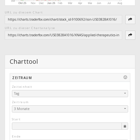
URL zu diesem Chart
URL zu dieser Chartanalyse
Charttool
ZEITRAUM
Zeiteinheit
Tag
Zeitraum
3 Monate
Start
Ende