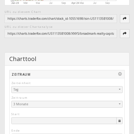
URL zu diesem Chart
URL zu dieser Chartanalyse
Charttool
ZEITRAUM
Zeiteinheit
Tag
Zeitraum
3 Monate
Start
Ende