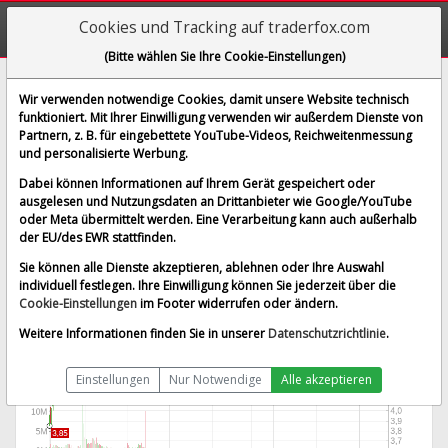
Cookies und Tracking auf traderfox.com
(Bitte wählen Sie Ihre Cookie-Einstellungen)
Broadmark Realty Capital
Wir verwenden notwendige Cookies, damit unsere Website technisch
funktioniert. Mit Ihrer Einwilligung verwenden wir außerdem Dienste von
[BRMK | ISIN US11135B1008]
Partnern, z. B. für eingebettete YouTube-Videos, Reichweitenmessung
4,890 $
-1,21 %
und personalisierte Werbung.
BID:
0,000 $
ASK:
0,000 $
Dabei können Informationen auf Ihrem Gerät gespeichert oder
Echtzeit-Aktienkurs
vom 30.05.2023 um 21:19 Uhr
ausgelesen und Nutzungsdaten an Drittanbieter wie Google/YouTube
oder Meta übermittelt werden. Eine Verarbeitung kann auch außerhalb
New York
Splitbereinigt
der EU/des EWR stattfinden.
Sie können alle Dienste akzeptieren, ablehnen oder Ihre Auswahl
individuell festlegen. Ihre Einwilligung können Sie jederzeit über die
Cookie-Einstellungen
im Footer widerrufen oder ändern.
Weitere Informationen finden Sie in unserer
Datenschutzrichtlinie
.
Einstellungen
Nur Notwendige
Alle akzeptieren