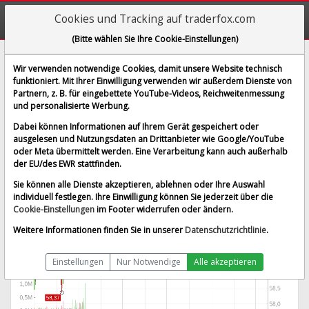
Cookies und Tracking auf traderfox.com
(Bitte wählen Sie Ihre Cookie-Einstellungen)
Haynes International Inc.
Wir verwenden notwendige Cookies, damit unsere Website technisch
funktioniert. Mit Ihrer Einwilligung verwenden wir außerdem Dienste von
[HAYN | WKN A0DQY1 | ISIN US4208772016]
Partnern, z. B. für eingebettete YouTube-Videos, Reichweitenmessung
61,006 $
0,06 %
und personalisierte Werbung.
BID:
60,960 $
ASK:
61,150 $
Dabei können Informationen auf Ihrem Gerät gespeichert oder
Echtzeit-Aktienkurs
vom 20.11.2024 um 20:59 Uhr
ausgelesen und Nutzungsdaten an Drittanbieter wie Google/YouTube
oder Meta übermittelt werden. Eine Verarbeitung kann auch außerhalb
Nasdaq
Splitbereinigt
der EU/des EWR stattfinden.
Sie können alle Dienste akzeptieren, ablehnen oder Ihre Auswahl
individuell festlegen. Ihre Einwilligung können Sie jederzeit über die
Cookie-Einstellungen
im Footer widerrufen oder ändern.
Weitere Informationen finden Sie in unserer
Datenschutzrichtlinie
.
Einstellungen
Nur Notwendige
Alle akzeptieren