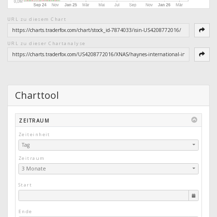
URL zu diesem Chart
URL zu dieser Chartanalyse
Charttool
ZEITRAUM
Zeiteinheit
Tag
Zeitraum
3 Monate
Start
Ende